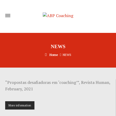
NEWS
Home
NEWS
“
Propostas desafiadoras em ‘coaching’
”,
Revista Human,
February, 2021
More information