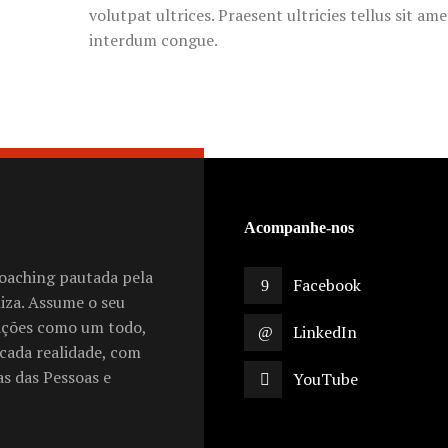
volutpat ultrices. Praesent ultricies tellus sit ame
interdum congue.
Acompanhe-nos
oaching pautada pela
Facebook
liza. Assume o seu
ações como um todo,
LinkedIn
cada realidade, com
s das Pessoas e
YouTube