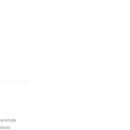
dimentum
s nunc