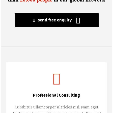
send free enquiry
Professional Consulting
Curabitur ullamcorper ultricies nisi. Nam eget