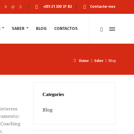
+351 21 330 37 82
Contacte-nos
R
SABER
BLOG
CONTACTOS
Home
Saber
Blog
Categories
Recursos
Blog
dramento:
e Coaching
o;