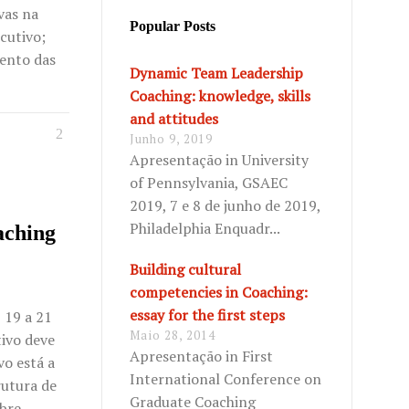
vas na
Popular Posts
cutivo;
ento das
Dynamic Team Leadership
Coaching: knowledge, skills
and attitudes
Junho 9, 2019
Apresentação in University
of Pennsylvania, GSAEC
2019, 7 e 8 de junho de 2019,
Philadelphia Enquadr...
aching
Building cultural
competencies in Coaching:
essay for the first steps
 19 a 21
Maio 28, 2014
ivo deve
Apresentação in First
vo está a
International Conference on
rutura de
Graduate Coaching
obre