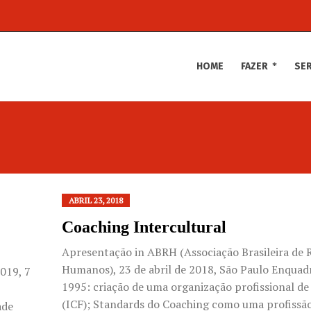
HOME
FAZER
SE
ABRIL 23, 2018
:
Coaching Intercultural
Apresentação in ABRH (Associação Brasileira de 
Humanos), 23 de abril de 2018, São Paulo Enqua
019, 7
1995: criação de uma organização profissional d
(ICF); Standards do Coaching como uma profissã
ade