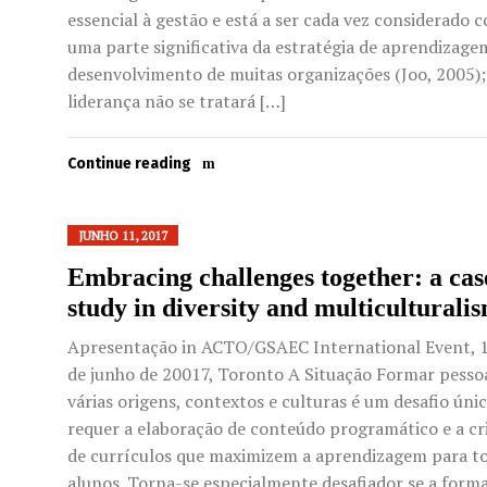
essencial à gestão e está a ser cada vez considerado 
uma parte significativa da estratégia de aprendizage
desenvolvimento de muitas organizações (Joo, 2005);
liderança não se tratará […]
Continue reading
JUNHO 11, 2017
Embracing challenges together: a cas
study in diversity and multiculturali
Apresentação in ACTO/GSAEC International Event, 1
de junho de 20017, Toronto A Situação Formar pesso
várias origens, contextos e culturas é um desafio úni
requer a elaboração de conteúdo programático e a cr
de currículos que maximizem a aprendizagem para t
alunos. Torna-se especialmente desafiador se a form