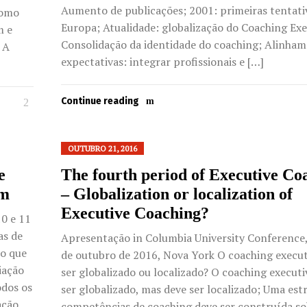
Aumento de publicações; 2001: primeiras tentati
como
Europa; Atualidade: globalização do Coaching Exe
m e
Consolidação da identidade do coaching; Alinham
 A
expectativas: integrar profissionais e […]
Continue reading
OUTUBRO 21, 2016
e
The fourth period of Executive Co
sm
– Globalization or localization of
Executive Coaching?
0 e 11
as de
Apresentação in Columbia University Conference,
co que
de outubro de 2016, Nova York O coaching execut
iação
ser globalizado ou localizado? O coaching executi
odos os
ser globalizado, mas deve ser localizado; Uma est
ação
competências de coaching deve ser construída s