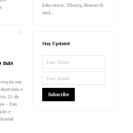
Education: Theory, Research
e
and...
Stay Updated
o nas
rvenção em
dustriais e
to, 25 de
os – Das
ação e
itorial