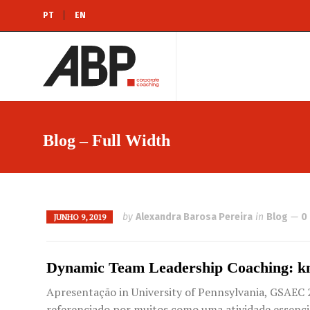
PT
EN
Blog – Full Width
by
Alexandra Barosa Pereira
in
Blog
0
JUNHO 9, 2019
Dynamic Team Leadership Coaching: know
Apresentação in University of Pennsylvania, GSAEC 
referenciado por muitos como uma atividade essencia