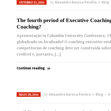
by
Alexandra Barosa Pereira
in
Blog
OUTUBRO 21, 2016
The fourth period of Executive Coaching 
Coaching?
Apresentação in Columbia University Conference, 19
globalizado ou localizado? O coaching executivo está
competências de coaching deve ser construída sobre
credível e, portanto, […]
Continue reading
by
Alexandra Barosa Pereira
in
Blog
0
MAIO 28, 2014