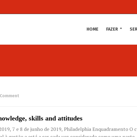
HOME
FAZER
SE
 Comment
ledge, skills and attitudes
2019, 7 e 8 de junho de 2019, Philadelphia Enquadramento O 
l à gestão e está a ser cada vez considerado como uma parte