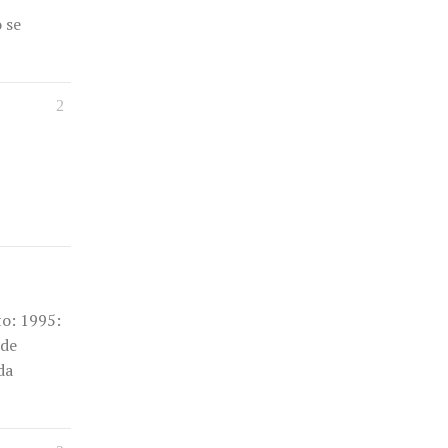
 se
to: 1995:
 de
da