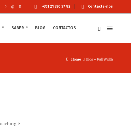
+351 21 330 37 82
Contacte-nos
R
SABER
BLOG
CONTACTOS
Home
Blog – Full Width
coaching é