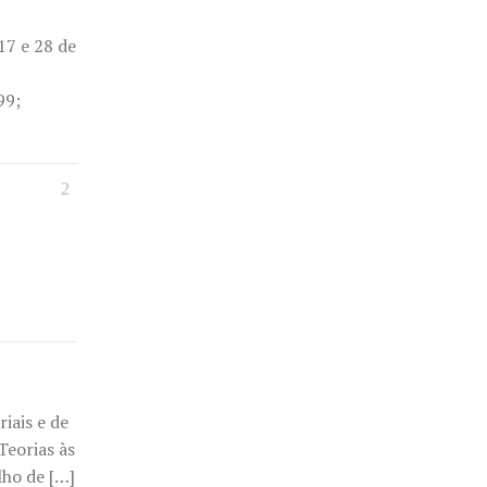
17 e 28 de
99;
iais e de
Teorias às
lho de […]