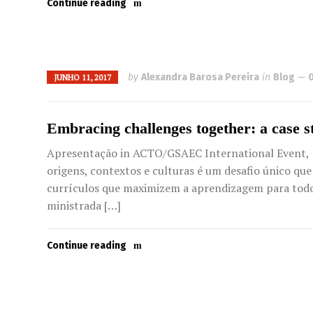
Continue reading
by
Alexandra Barosa Pereira
in
Blog
JUNHO 11, 2017
Embracing challenges together: a case s
Apresentação in ACTO/GSAEC International Event, 1
origens, contextos e culturas é um desafio único qu
currículos que maximizem a aprendizagem para todos
ministrada […]
Continue reading